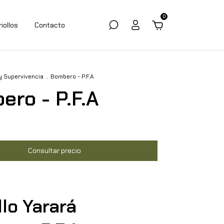
0
riollos
Contacto
y Supervivencia
.
Bombero - P.F.A
ero - P.F.A
llo Yarará