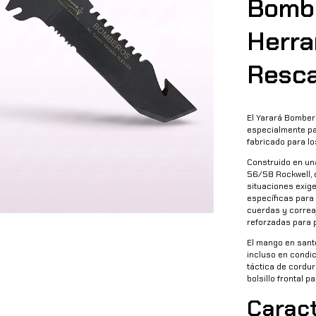
Bombe
Herra
Resc
El Yarará Bombero
especialmente par
fabricado para lo
Construido en un
56/58 Rockwell, 
situaciones exige
específicas para 
cuerdas y correaj
reforzadas para p
El mango en santo
incluso en condic
táctica de cordu
bolsillo frontal p
Caract