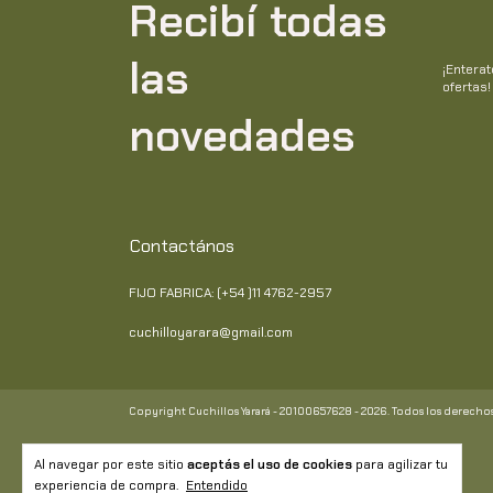
Recibí todas
las
¡Entera
ofertas!
novedades
Contactános
FIJO FABRICA: (+54 )11 4762-2957
cuchilloyarara@gmail.com
Copyright Cuchillos Yarará - 20100657628 - 2026. Todos los derechos
Al navegar por este sitio
aceptás el uso de cookies
para agilizar tu
experiencia de compra.
Entendido