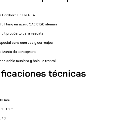
 Bomberos de la P.F.A.
full tang en acero SAE 6150 alemán
ultipropósito para rescate
 especial para cuerdas y correajes
slizante de santoprene
con doble muslera y bolsillo frontal
ficaciones técnicas
280 mm
: 160 mm
a: 46 mm
m