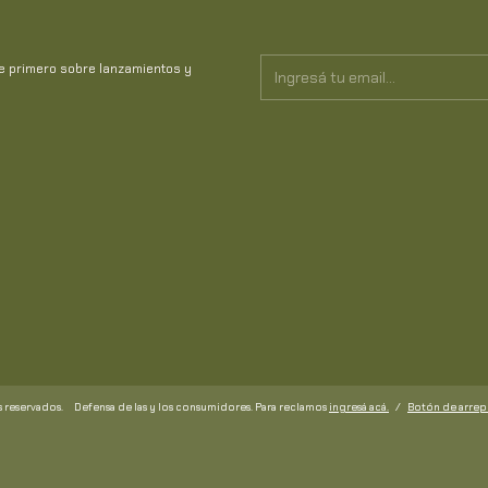
te primero sobre lanzamientos y
 reservados.
Defensa de las y los consumidores. Para reclamos
ingresá acá.
/
Botón de arre