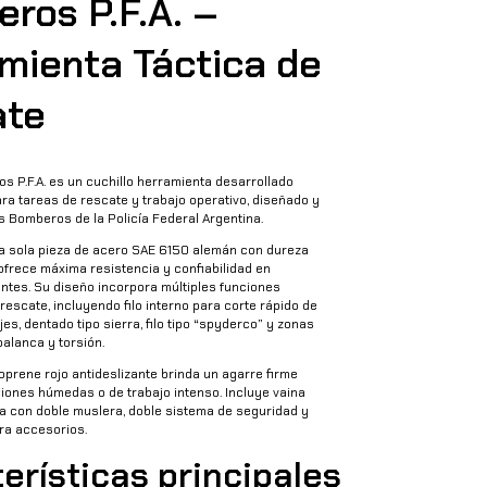
ros P.F.A. –
mienta Táctica de
ate
s P.F.A. es un cuchillo herramienta desarrollado
a tareas de rescate y trabajo operativo, diseñado y
s Bomberos de la Policía Federal Argentina.
a sola pieza de acero SAE 6150 alemán con dureza
ofrece máxima resistencia y confiabilidad en
ntes. Su diseño incorpora múltiples funciones
rescate, incluyendo filo interno para corte rápido de
es, dentado tipo sierra, filo tipo “spyderco” y zonas
alanca y torsión.
prene rojo antideslizante brinda un agarre firme
iones húmedas o de trabajo intenso. Incluye vaina
ra con doble muslera, doble sistema de seguridad y
ara accesorios.
erísticas principales