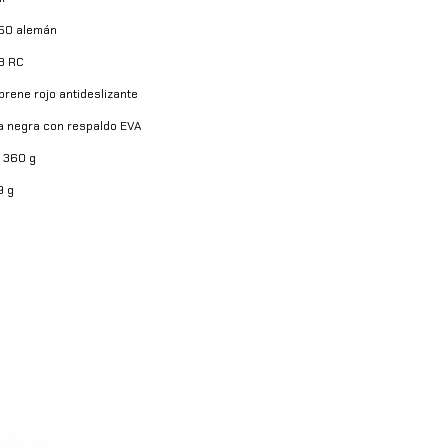
150 alemán
8 RC
rene rojo antideslizante
a negra con respaldo EVA
: 360 g
9 g