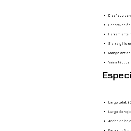
Diseñado para
Construcción 
Herramienta m
Sierra y filo
Mango antide
Vaina táctica 
Especi
Largo total: 
Largo de hoja
Ancho de hoj
Espesor: 5 m