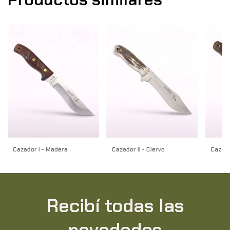
Cazador I - Madera
Cazador II - Ciervo
Cazado
Recibí todas las
novedades