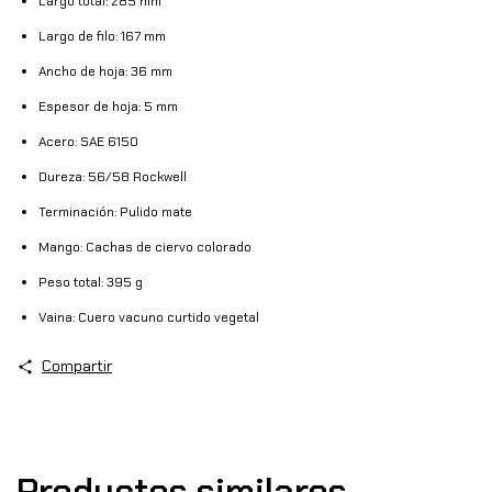
Largo total: 285 mm
Largo de filo: 167 mm
Ancho de hoja: 36 mm
Espesor de hoja: 5 mm
Acero: SAE 6150
Dureza: 56/58 Rockwell
Terminación: Pulido mate
Mango: Cachas de ciervo colorado
Peso total: 395 g
Vaina: Cuero vacuno curtido vegetal
Compartir
Productos similares