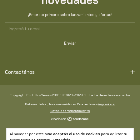
¡Enterate primero sobre lanzamientos y ofertas!
Contactános
Copyright Cuchillos Yarará - 20100657628 - 2026. Todos los derechos reservados.
Defensa de las y los consumidores. Para reclamos
ingresá acá.
Botón de arrepentimiento
Al navegar por este sitio
aceptás el uso de cookies
para agilizar tu