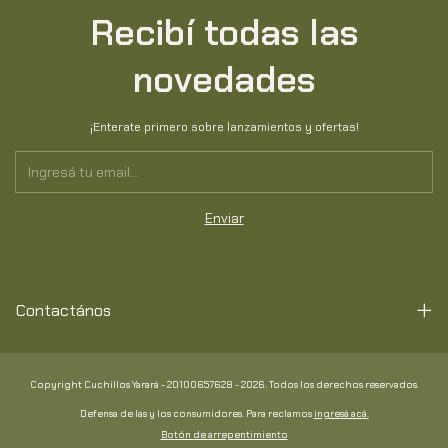
Recibí todas las
novedades
¡Enterate primero sobre lanzamientos y ofertas!
Contactános
Copyright Cuchillos Yarará - 20100657628 - 2026. Todos los derechos reservados.
Defensa de las y los consumidores. Para reclamos
ingresá acá.
Botón de arrepentimiento