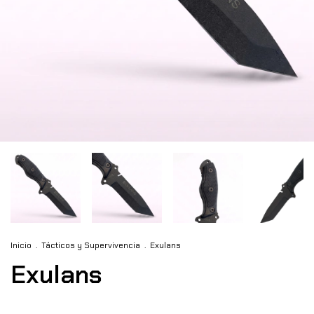
Inicio
.
Tácticos y Supervivencia
.
Exulans
Exulans