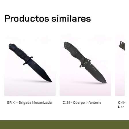
Productos similares
BR XI - Brigada Mecanizada
C.I.M - Cuerpo Infantería
CMN – 
Nació