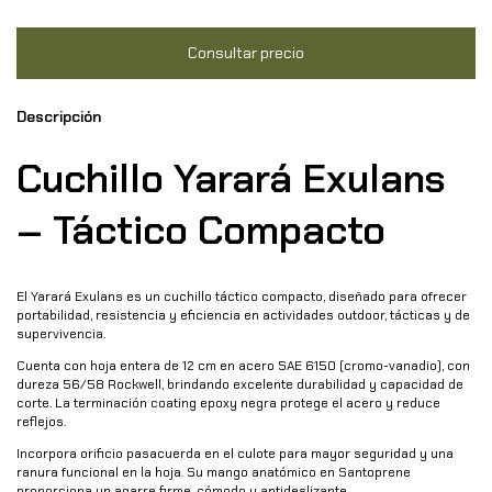
Descripción
Cuchillo Yarará Exulans
– Táctico Compacto
El Yarará Exulans es un cuchillo táctico compacto, diseñado para ofrecer
portabilidad, resistencia y eficiencia en actividades outdoor, tácticas y de
supervivencia.
Cuenta con hoja entera de 12 cm en acero SAE 6150 (cromo-vanadio), con
dureza 56/58 Rockwell, brindando excelente durabilidad y capacidad de
corte. La terminación coating epoxy negra protege el acero y reduce
reflejos.
Incorpora orificio pasacuerda en el culote para mayor seguridad y una
ranura funcional en la hoja. Su mango anatómico en Santoprene
proporciona un agarre firme, cómodo y antideslizante.