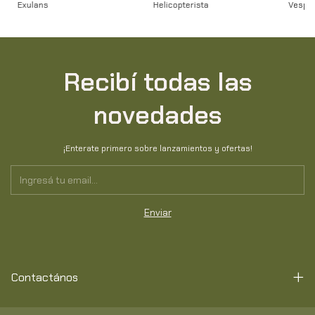
Exulans
Helicopterista
Vespa
Recibí todas las
novedades
¡Enterate primero sobre lanzamientos y ofertas!
Contactános