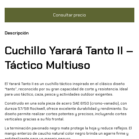
Descripción
Cuchillo Yarará Tanto II –
Táctico Multiuso
El Yarará Tanto II es un cuchillo táctico inspirado en el clásico diseño
“tanto”, reconocido por su gran capacidad de corte y resistencia. Ideal
para uso táctico, caza, pesca y actividades outdoor exigentes.
Construido en una sola pieza de acero SAE 6150 (cromo-vanadio), con
dureza 57/58 Rockwell, ofrece excelente durabilidad y rendimiento. Su
diseño permite realizar cortes potentes y precisos, incluyendo cortes
verticales gracias a su filo frontal.
La terminación pavonado negro mate protege la hoja y reduce reflejos. El
mango enterizo de caucho natural color negro brinda un agarre firme y
antideslizante para un manejo seguro.