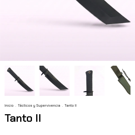
Inicio
.
Tácticos y Supervivencia
.
Tanto II
Tanto II