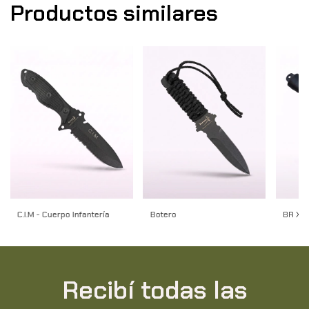
Productos similares
C.I.M - Cuerpo Infantería
Botero
BR XI 
Recibí todas las