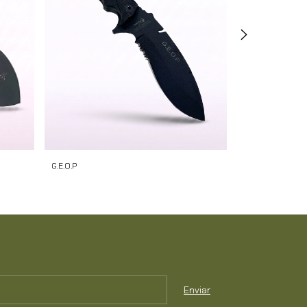
G.E.O.P
Machete UNREC