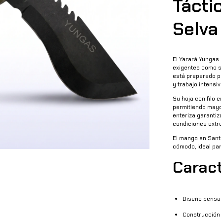
Tácti
Selva
El Yarará Yungas 
exigentes como se
está preparado p
y trabajo intensiv
Su hoja con filo 
permitiendo mayo
enteriza garantiz
condiciones extr
El mango en Sant
cómodo, ideal pa
Caract
Diseño pensa
Construcción f