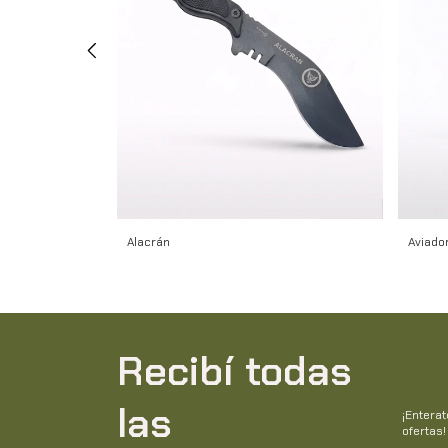
Alacrán
Aviador
Recibí todas
las
¡Entera
ofertas!