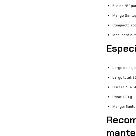
Filo en “S” p
Mango Santop
Compacto, rob
Ideal para ou
Especi
Largo de hoja
Largo total: 
Dureza: 56/5
Peso: 420 g
Mango: Santop
Recom
mante