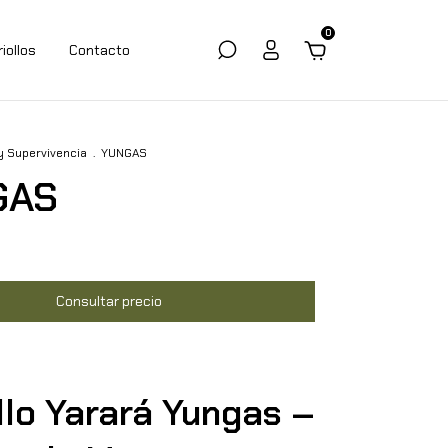
0
riollos
Contacto
y Supervivencia
.
YUNGAS
GAS
llo Yarará Yungas –