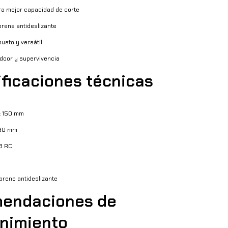
ara mejor capacidad de corte
rene antideslizante
usto y versátil
tdoor y supervivencia
ficaciones técnicas
: 150 mm
280 mm
8 RC
rene antideslizante
endaciones de
nimiento