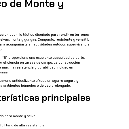
co de Monte y
es un cuchillo táctico diseñado para rendir en terrenos
lvas, monte y yungas. Compacto, resistente y versátil,
ara acompañarte en actividades outdoor, supervivencia
o.
en “S” proporciona una excelente capacidad de corte,
r eficiencia en tareas de campo. La construcción
a máxima resistencia y durabilidad incluso en
emas.
oprene antideslizante ofrece un agarre seguro y
ra ambientes húmedos o de uso prolongado.
erísticas principales
do para monte y selva
ull tang de alta resistencia