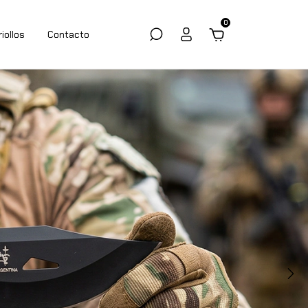
0
riollos
Contacto