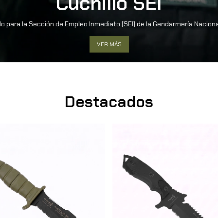
Cuchillo SEI
o para la Sección de Empleo Inmediato (SEI) de la Gendarmería Nacion
VER MÁS
Destacados