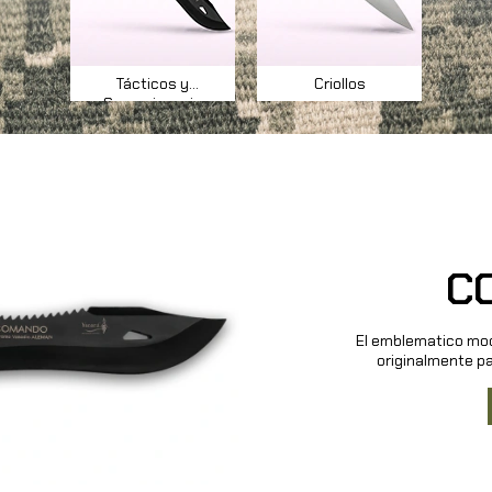
Tácticos y
Criollos
Supervivencia
C
El emblematico mod
originalmente p