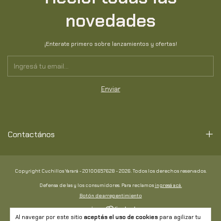
novedades
¡Enterate primero sobre lanzamientos y ofertas!
Contactános
Copyright Cuchillos Yarará - 20100657628 - 2026. Todos los derechos reservados.
Defensa de las y los consumidores. Para reclamos
ingresá acá.
Botón de arrepentimiento
Al navegar por este sitio
aceptás el uso de cookies
para agilizar tu