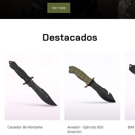
Ver más
Destacados
Cazador de Montaña
Aviador - Ejército 601
BIM 
Aviación