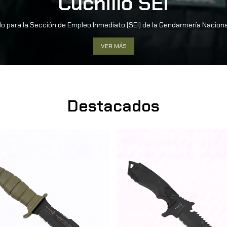
Cuchillo SEI
o para la Sección de Empleo Inmediato (SEI) de la Gendarmería Nacion
VER MÁS
Destacados