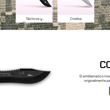
Tácticos y
Criollos
Supervivencia
C
El emblematico mod
originalmente p