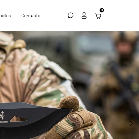
0
riollos
Contacto