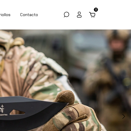
0
riollos
Contacto