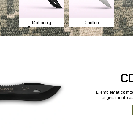
Tácticos y
Criollos
Supervivencia
C
El emblematico mod
originalmente p