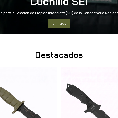
Cuchillo SEI
o para la Sección de Empleo Inmediato (SEI) de la Gendarmería Nacion
VER MÁS
Destacados