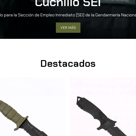
Cuchillo SEI
o para la Sección de Empleo Inmediato (SEI) de la Gendarmería Nacion
VER MÁS
Destacados