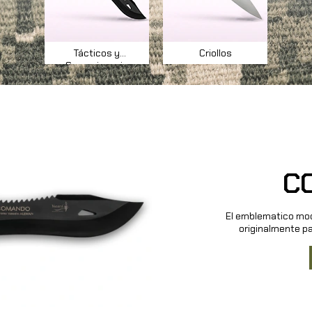
Tácticos y
Criollos
Supervivencia
C
El emblematico mod
originalmente p