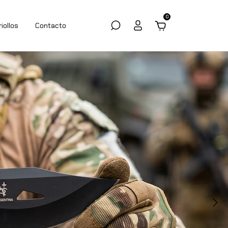
0
riollos
Contacto